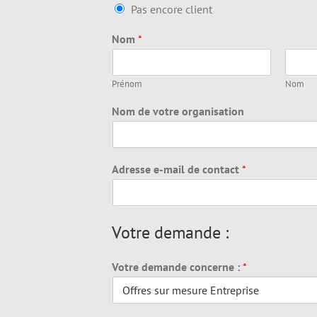
Pas encore client
*
Nom
*
s
e
r
Prénom
Nom
v
i
Nom de votre organisation
c
e
(
s
Adresse e-mail de contact
*
)
Votre demande :
Votre demande concerne :
*