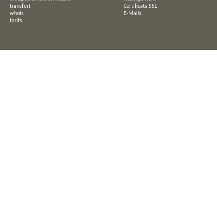
transfert
Certificats SSL
whois
E-Mails
tarifs