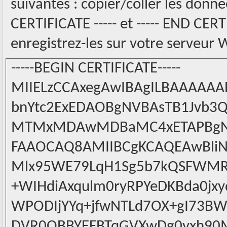
suivantes : copier/coller les donné
CERTIFICATE ----- et ----- END CERT
enregistrez-les sur votre serveur 
-----BEGIN CERTIFICATE-----
MIIELzCCAxegAwIBAgILBAAAAA
bnYtc2ExEDAOBgNVBAsTB1Jvb
MTMxMDAwMDBaMC4xETAPBgNVB
FAAOCAQ8AMIIBCgKCAQEAwBliN
Mlx95WE79LqH1Sg5b7kQSFWMRBk
+WIHdiAxqulm0ryRPYeDKBda0j
WPODIjYYq+jfwNTLd7OX+gI73
DVR0OBBYEFBTqGVXwDg0yxh90