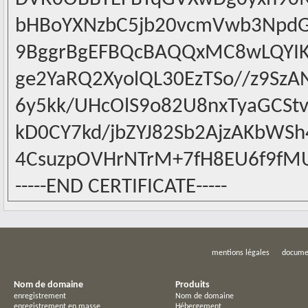
bHBoYXNzbC5jb20vcmVwb3NpdG
9BggrBgEFBQcBAQQxMC8wLQYI
ge2YaRQ2XyolQL30EzTSo//z9S
6y5kk/UHcOlS9o82U8nxTyaGCSt
kD0CY7kd/jbZYJ82Sb2AjzAKbWS
4CsuzpOVHrNTrM+7fH8EU6f9fM
-----END CERTIFICATE-----
mentions légales
docume
Nom de domaine
Produits
enregistrement
Nom de domaine
enregistrement en masse
Hébergement