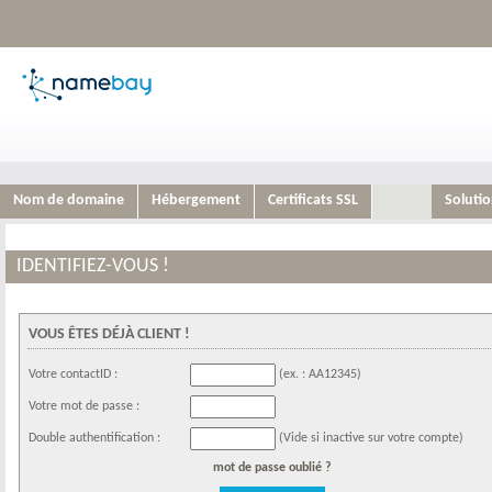
Nom de domaine
Hébergement
Certificats SSL
Soluti
IDENTIFIEZ-VOUS !
VOUS ÊTES DÉJÀ CLIENT !
Votre contactID
:
(ex. : AA12345)
Votre mot de passe
:
Double authentification
:
(Vide si inactive sur votre compte)
mot de passe oublié ?